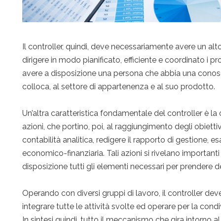
Il controller, quindi, deve necessariamente avere un al
dirigere in modo pianificato, efficiente e coordinato i pr
avere a disposizione una persona che abbia una conosce
colloca, al settore di appartenenza e al suo prodotto.
Un’altra caratteristica fondamentale del controller è la c
azioni, che portino, poi, al raggiungimento degli obiettiv
contabilità analitica, redigere il rapporto di gestione, e
economico-finanziaria. Tali azioni si rivelano important
disposizione tutti gli elementi necessari per prendere de
Operando con diversi gruppi di lavoro, il controller deve
integrare tutte le attività svolte ed operare per la condiv
In sintesi quindi, tutto il meccanismo che gira intorno al