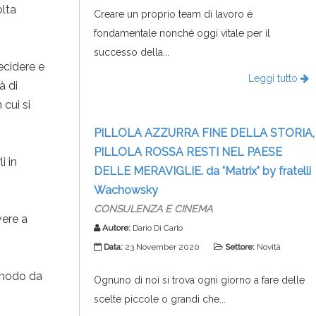
olta
Creare un proprio team di lavoro è
fondamentale nonché oggi vitale per il
successo della...
ecidere e
Leggi tutto
à di
cui si
PILLOLA AZZURRA FINE DELLA STORIA,
PILLOLA ROSSA RESTI NEL PAESE
i in
DELLE MERAVIGLIE. da "Matrix" by fratelli
Wachowsky
CONSULENZA E CINEMA
vere a
Autore:
Dario Di Carlo
Data:
23 November 2020
Settore:
Novità
n modo da
Ognuno di noi si trova ogni giorno a fare delle
scelte piccole o grandi che...