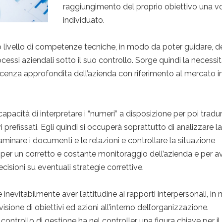
raggiungimento del proprio obiettivo una v
individuato.
to livello di competenze tecniche, in modo da poter guidare, d
ocessi aziendali sotto il suo controllo. Sorge quindi la necessit
nza approfondita dell’azienda con riferimento al mercato in 
apacità di interpretare i “numeri” a disposizione per poi tradurl
i prefissati. Egli quindi si occuperà soprattutto di analizzare la
saminare i documenti e le relazioni e controllare la situazione
i per un corretto e costante monitoraggio dell’azienda e per a
cisioni su eventuali strategie correttive.
 inevitabilmente aver l’attitudine ai rapporti interpersonali, i
isione di obiettivi ed azioni all’interno dell’organizzazione.
 controllo di gestione ha nel controller una figura chiave per il