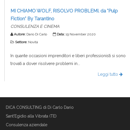
MI CHIAMO WOLF, RISOLVO PROBLEMI. da "Pulp
Fiction" By Tarantino
CONSULENZA E CINEMA
Autore:
Dario Di Carlo
Data:
19 November 2020
Settore:
Novità
In quante occasioni imprenditori e liberi professionisti si sono
trovati a dover risolvere problemi in...
Leggi tutto
DICA CONSULTING di Di Carlo Dario
Sant'Egidio alla Vibrata (TE)
Consulenza aziendale