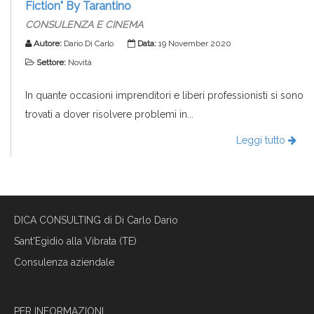
Fiction" By Tarantino
CONSULENZA E CINEMA
Autore:
Dario Di Carlo
Data:
19 November 2020
Settore:
Novità
In quante occasioni imprenditori e liberi professionisti si sono
trovati a dover risolvere problemi in...
Leggi tutto
DICA CONSULTING di Di Carlo Dario
Sant'Egidio alla Vibrata (TE)
Consulenza aziendale
PER INFORMAZIONI